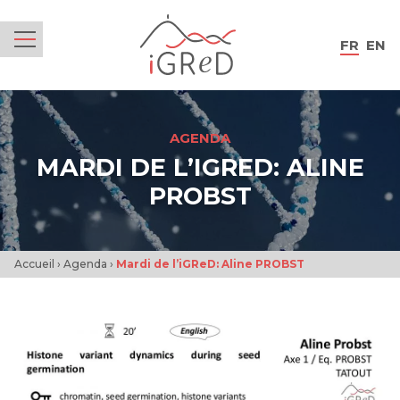
iGReD
FR
EN
Menu
AGENDA
MARDI DE L’IGRED: ALINE
PROBST
Accueil
›
Agenda
›
Mardi de l’iGReD: Aline PROBST