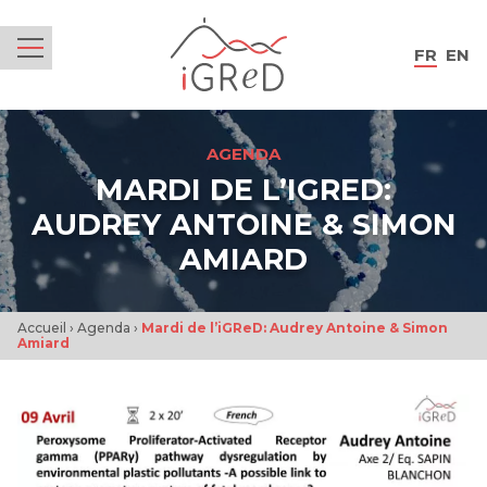
iGReD
FR
EN
Menu
AGENDA
MARDI DE L’IGRED:
AUDREY ANTOINE & SIMON
AMIARD
Accueil
›
Agenda
›
Mardi de l’iGReD: Audrey Antoine & Simon
Amiard