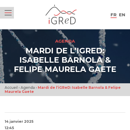
iGReD
FR
EN
Menu
AGENDA
MARDI DE L’IGRED:
ISABELLE BARNOLA &
FELIPE MAURELA GAETE
Accueil
›
Agenda
›
Mardi de l’iGReD: Isabelle Barnola & Felipe
Maurela Gaete
14 janvier 2025
12:45