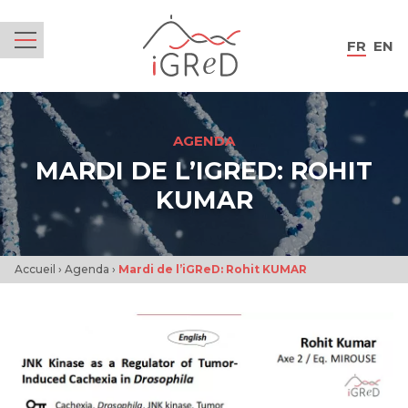
iGReD
FR
EN
Menu
AGENDA
MARDI DE L’IGRED: ROHIT
KUMAR
Accueil
›
Agenda
›
Mardi de l’iGReD: Rohit KUMAR