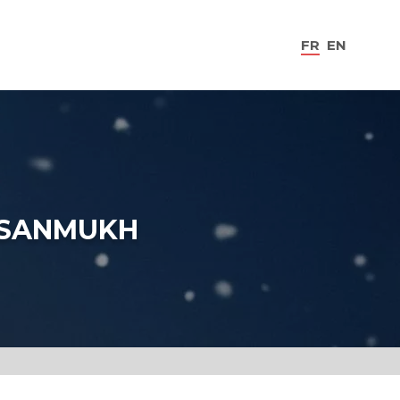
FR
EN
H SANMUKH