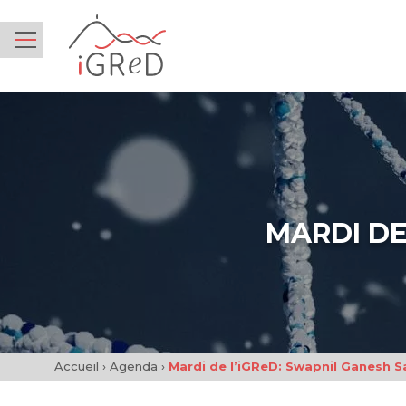
iGReD
Menu
MARDI DE
Accueil
›
Agenda
›
Mardi de l’iGReD: Swapnil Ganesh 