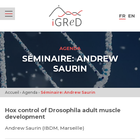
iGReD
FR
EN
Menu
AGENDA
SÉMINAIRE: ANDREW
SAURIN
Accueil
›
Agenda
›
Séminaire: Andrew Saurin
Hox control of Drosophila adult muscle
development
Andrew Saurin (IBDM, Marseille)