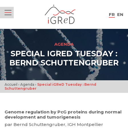
iGReD
FR
EN
Menu
AGENDA
SPECIAL IGRED TUESDAY :
BERND SCHUTTENGRUBER
Accueil
›
Agenda
›
Special iGReD Tuesday : Bernd
Schuttengruber
Genome regulation by PcG proteins during normal
development and tumorigenesis
par Bernd Schuttengruber, IGH Montpellier