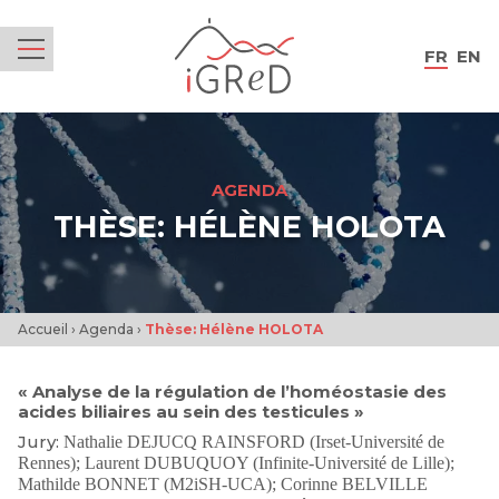
iGReD
FR
EN
Menu
AGENDA
THÈSE: HÉLÈNE HOLOTA
Accueil
›
Agenda
›
Thèse: Hélène HOLOTA
« Analyse de la régulation de l’homéostasie des
acides biliaires au sein des testicules »
Jury:
Nathalie DEJUCQ RAINSFORD (Irset-Université de
Rennes); Laurent DUBUQUOY (Infinite-Université de Lille);
Mathilde BONNET (M2iSH-UCA); Corinne BELVILLE