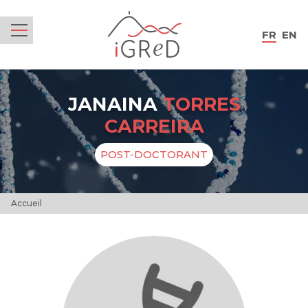
iGReD
FR
EN
Menu
JANAINA
TORRES
CARREIRA
POST-DOCTORANT
Accueil