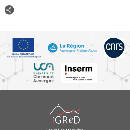
iGReD