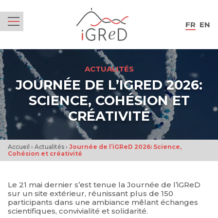
iGReD
FR
EN
Menu
ACTUALITÉS
JOURNÉE DE L’IGRED 2026:
SCIENCE, COHÉSION ET
CRÉATIVITÉ
Accueil
›
Actualités
›
Journée de l’iGReD 2026: Science,
Cohésion et créativité
Le 21 mai dernier s’est tenue la Journée de l’iGReD
sur un site extérieur, réunissant plus de 150
participants dans une ambiance
mêlant échanges
scientifiques, convivialité et solidarité.