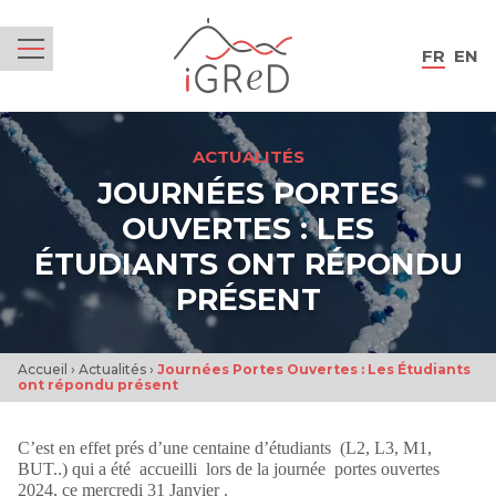
iGReD
FR
EN
Menu
ACTUALITÉS
JOURNÉES PORTES
OUVERTES : LES
ÉTUDIANTS ONT RÉPONDU
PRÉSENT
Accueil
›
Actualités
›
Journées Portes Ouvertes : Les Étudiants
ont répondu présent
C’est en effet prés d’une centaine d’étudiants (L2, L3, M1,
BUT..) qui a été accueilli lors de la journée portes ouvertes
2024, ce mercredi 31 Janvier .