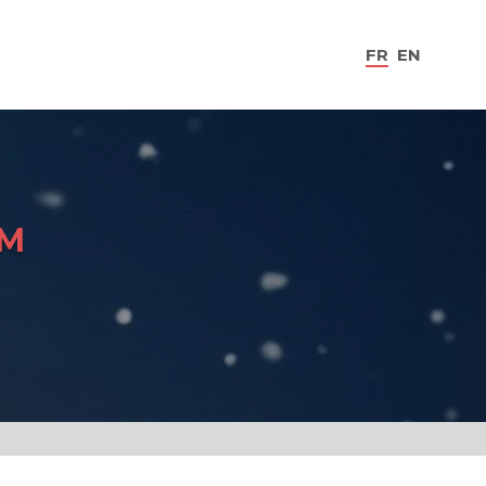
FR
EN
IM