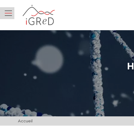
iGReD
Menu
H
Accueil