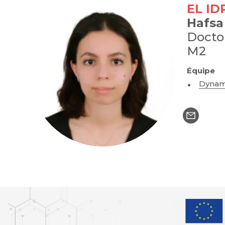
EL ID
Hafsa
Docto
M2
Équipe
Dynam