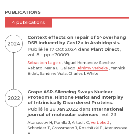
PUBLICATIONS
4 publications
Context effects on repair of 5′-overhang
DSB induced by Cas12a in Arabidopsis.
2024
Publié le 17 Oct 2024 dans
Plant Direct
,
vol. 8 - pp e70009
Sébastien Lageix
, Miguel Hernandez Sanchez-
Rebato, Maria E. Gallego,
Jérémy Verbeke
, Yannick
Bidet, Sandrine Viala, Charles I. White
Grape ASR-Silencing Sways Nuclear
Proteome, Histone Marks and Interplay
2022
of Intrinsically Disordered Proteins.
Publié le 28 Jan 2022 dans
International
journal of molecular sciences
, vol. 23
Atanassov H, Parrilla J, Artault C,
Verbeke J
,
Schneider T, Grossmann J, Roschitzki B, Atanassova
R