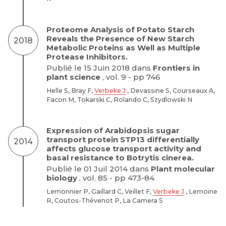
Proteome Analysis of Potato Starch
Reveals the Presence of New Starch
2018
Metabolic Proteins as Well as Multiple
Protease Inhibitors.
Publié le 15 Juin 2018 dans
Frontiers in
plant science
, vol. 9 - pp 746
Helle S, Bray F,
Verbeke J
, Devassine S, Courseaux A,
Facon M, Tokarski C, Rolando C, Szydlowski N
Expression of Arabidopsis sugar
transport protein STP13 differentially
2014
affects glucose transport activity and
basal resistance to Botrytis cinerea.
Publié le 01 Juil 2014 dans
Plant molecular
biology
, vol. 85 - pp 473-84
Lemonnier P, Gaillard C, Veillet F,
Verbeke J
, Lemoine
R, Coutos-Thévenot P, La Camera S