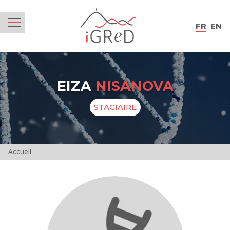
iGReD
FR
EN
Menu
EIZA
NISANOVA
STAGIAIRE
Accueil