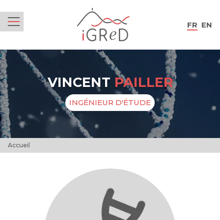
iGReD
FR
EN
Menu
VINCENT
PAILLER
INGÉNIEUR D'ÉTUDE
Accueil