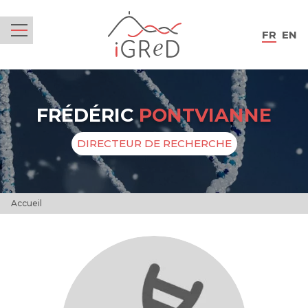
iGReD
FR
EN
Menu
FRÉDÉRIC
PONTVIANNE
DIRECTEUR DE RECHERCHE
Accueil