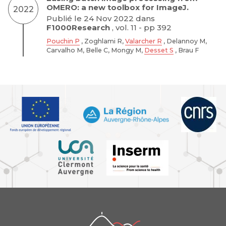
OMERO: a new toolbox for ImageJ.
2022
Publié le 24 Nov 2022 dans
F1000Research
, vol. 11 - pp 392
Pouchin P
, Zoghlami R,
Valarcher R
, Delannoy M,
Carvalho M, Belle C, Mongy M,
Desset S
, Brau F
iGReD