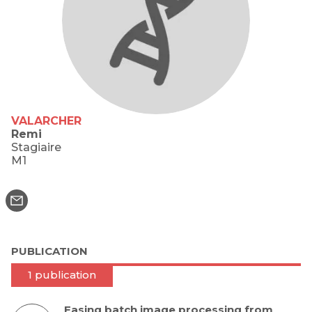
VALARCHER
Remi
Stagiaire
M1
PUBLICATION
1 publication
Easing batch image processing from