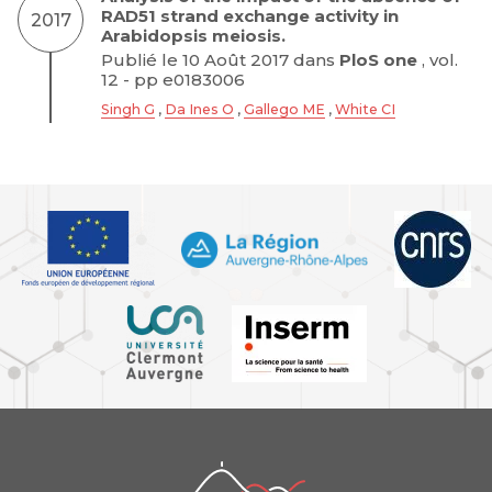
RAD51 strand exchange activity in
2017
Arabidopsis meiosis.
Publié le 10 Août 2017 dans
PloS one
, vol.
12 - pp e0183006
Singh G
,
Da Ines O
,
Gallego ME
,
White CI
iGReD