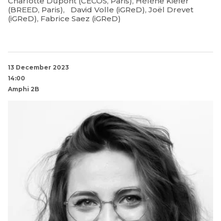
Charlotte Dupont (CECOS, Paris), Hélène Kiefer
(BREED, Paris), David Volle (iGReD), Joël Drevet
(iGReD), Fabrice Saez (iGReD)
13 December 2023
14:00
Amphi 2B