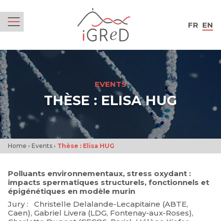
iGReD
FR
EN
Menu
EVENTS
THÈSE : ELISA HUG
Home
›
Events
›
Thèse : Elisa HUG
Polluants environnementaux, stress oxydant :
impacts spermatiques structurels, fonctionnels et
épigénétiques en modèle murin
Jury : Christelle Delalande-Lecapitaine (ABTE,
Caen), Gabriel Livera (LDG, Fontenay-aux-Roses),