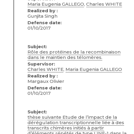
Maria Eugenia GALLEGO
,
Charles WHITE
Realized by :
Gunjita Singh
Defense date:
01/10/2017
Subject:
Rôle des protéines de la recombinaison
dans le maintien des télomères.
Supervisor:
Charles WHITE
,
Maria Eugenia GALLEGO
Realized by :
Margaux Olivier
Defense date:
01/10/2017
Subject:
thèse suivante Etude de l’impact de la
dérégulation transcriptionnelle liée à des
transcrits chimères initiés à partir
d’éléments répétés de type LINE-1 dans la