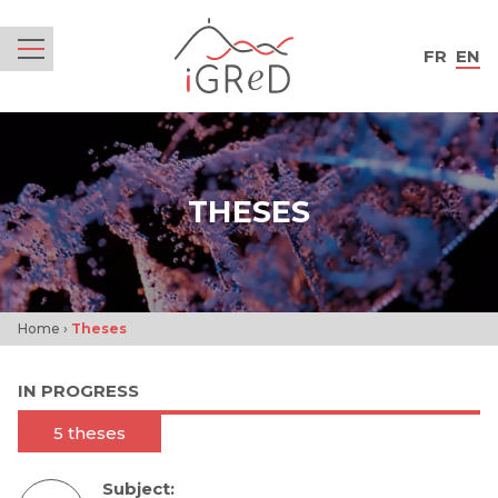
iGReD
FR
EN
Menu
THESES
Home
›
Theses
IN PROGRESS
5 theses
Subject: