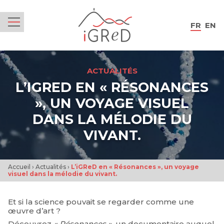
iGReD
FR
EN
Menu
ACTUALITÉS
L’IGRED EN « RÉSONANCES
», UN VOYAGE VISUEL
DANS LA MÉLODIE DU
VIVANT.
Accueil
›
Actualités
›
L’iGReD en « Résonances », un voyage
visuel dans la mélodie du vivant.
Et si la science pouvait se regarder comme une
œuvre d’art ?
Découvrez
« Résonances »
, un documentaire auquel