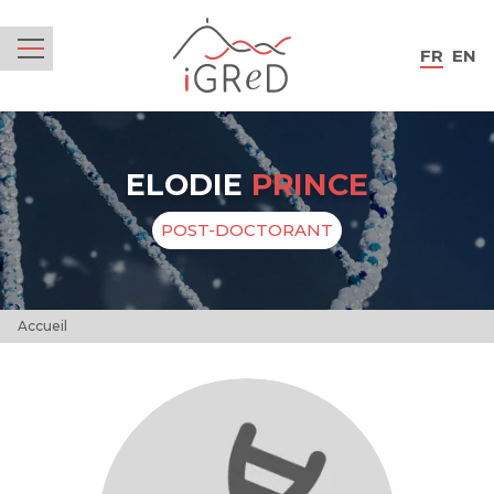
iGReD
FR
EN
Menu
ELODIE
PRINCE
POST-DOCTORANT
Accueil