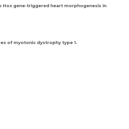
e to Hox gene-triggered heart morphogenesis in
s of myotonic dystrophy type 1.