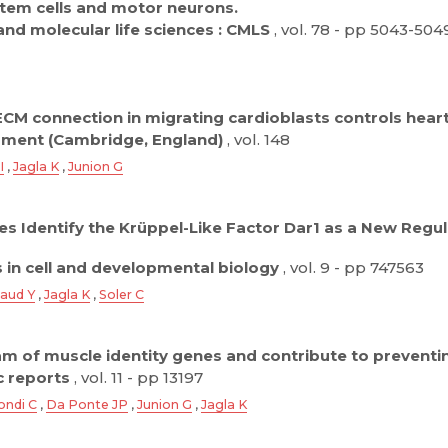
tem cells and motor neurons.
 and molecular life sciences : CMLS
, vol. 78 - pp 5043-504
CM connection in migrating cardioblasts controls heart
ment (Cambridge, England)
, vol. 148
I
,
Jagla K
,
Junion G
es Identify the Krüppel-Like Factor Dar1 as a New Re
s in cell and developmental biology
, vol. 9 - pp 747563
aud Y
,
Jagla K
,
Soler C
 of muscle identity genes and contribute to preventing
ic reports
, vol. 11 - pp 13197
ondi C
,
Da Ponte JP
,
Junion G
,
Jagla K