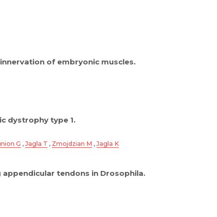
 innervation of embryonic muscles.
c dystrophy type 1.
union G
,
Jagla T
,
Zmojdzian M
,
Jagla K
appendicular tendons in Drosophila.