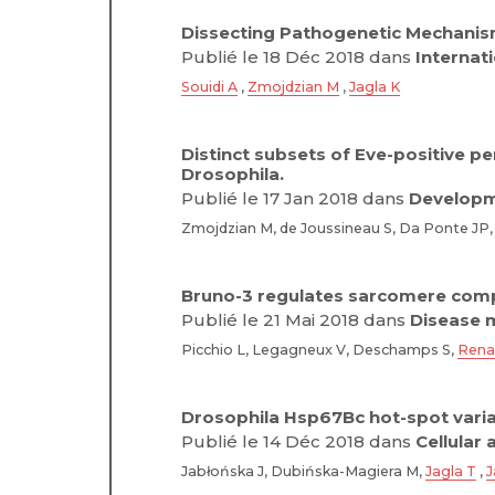
Dissecting Pathogenetic Mechanism
Publié le 18 Déc 2018 dans
Internat
Souidi A
,
Zmojdzian M
,
Jagla K
Distinct subsets of Eve-positive pe
Drosophila.
Publié le 17 Jan 2018 dans
Developm
Zmojdzian M, de Joussineau S, Da Ponte JP
Bruno-3 regulates sarcomere comp
Publié le 21 Mai 2018 dans
Disease 
Picchio L, Legagneux V, Deschamps S,
Rena
Drosophila Hsp67Bc hot-spot varian
Publié le 14 Déc 2018 dans
Cellular 
Jabłońska J, Dubińska-Magiera M,
Jagla T
,
J