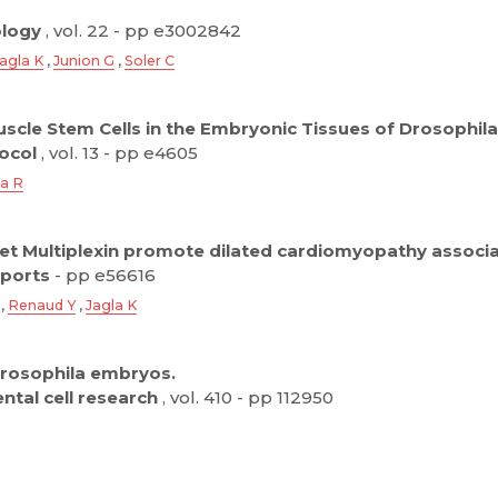
ology
, vol. 22 - pp e3002842
agla K
,
Junion G
,
Soler C
uscle Stem Cells in the Embryonic Tissues of Drosophil
ocol
, vol. 13 - pp e4605
a R
get Multiplexin promote dilated cardiomyopathy associ
ports
- pp e56616
,
Renaud Y
,
Jagla K
 Drosophila embryos.
ntal cell research
, vol. 410 - pp 112950