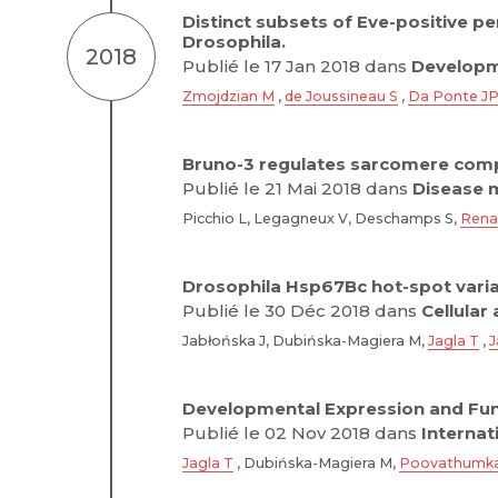
Distinct subsets of Eve-positive pe
Drosophila.
2018
Publié le 17 Jan 2018 dans
Developm
Zmojdzian M
,
de Joussineau S
,
Da Ponte J
Bruno-3 regulates sarcomere comp
Publié le 21 Mai 2018 dans
Disease 
Picchio L, Legagneux V, Deschamps S,
Rena
Drosophila Hsp67Bc hot-spot varian
Publié le 30 Déc 2018 dans
Cellular
Jabłońska J, Dubińska-Magiera M,
Jagla T
,
J
Developmental Expression and Func
Publié le 02 Nov 2018 dans
Internat
Jagla T
, Dubińska-Magiera M,
Poovathumka