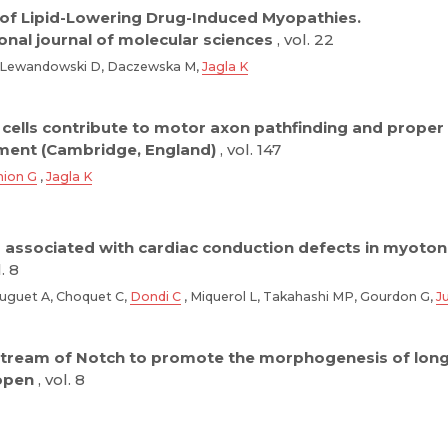
y of Lipid-Lowering Drug-Induced Myopathies.
onal journal of molecular sciences
, vol. 22
, Lewandowski D, Daczewska M,
Jagla K
 cells contribute to motor axon pathfinding and proper
ent (Cambridge, England)
, vol. 147
nion G
,
Jagla K
s associated with cardiac conduction defects in myotoni
. 8
Huguet A, Choquet C,
Dondi C
, Miquerol L, Takahashi MP, Gourdon G,
J
tream of Notch to promote the morphogenesis of long 
open
, vol. 8