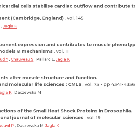
ricardial cells stabilise cardiac outflow and contribut
ent (Cambridge, England)
, vol. 145
P
,
Jagla K
onent expression and contributes to muscle phenotype
models & mechanisms
, vol. 11
ud Y
,
Chauveau S
, Paillard L,
Jagla K
ts alter muscle structure and function.
 and molecular life sciences : CMLS
, vol. 75 - pp 4341-4356
agla K
, Daczewska M
tions of the Small Heat Shock Proteins in Drosophila.
ional journal of molecular sciences
, vol. 19
davil P
, Daczewska M,
Jagla K