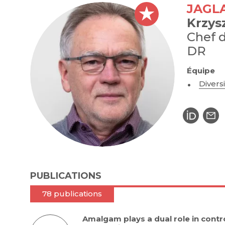
JAGL
Krzys
Chef 
DR
Équipe
Divers
PUBLICATIONS
78 publications
Amalgam plays a dual role in contr