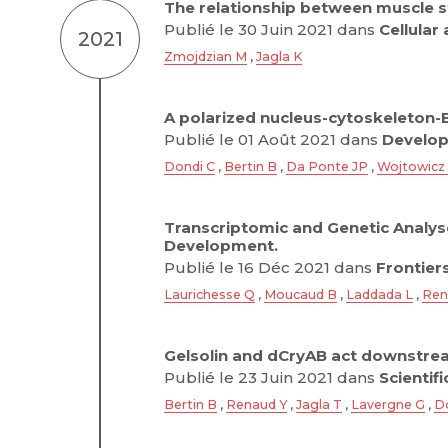
The relationship between muscle s
Publié le 30 Juin 2021 dans
Cellular
2021
Zmojdzian M
,
Jagla K
A polarized nucleus-cytoskeleton-E
Publié le 01 Août 2021 dans
Develop
Dondi C
,
Bertin B
,
Da Ponte JP
,
Wojtowicz 
Transcriptomic and Genetic Analys
Development.
Publié le 16 Déc 2021 dans
Frontier
Laurichesse Q
,
Moucaud B
,
Laddada L
,
Ren
Gelsolin and dCryAB act downstream
Publié le 23 Juin 2021 dans
Scientif
Bertin B
,
Renaud Y
,
Jagla T
,
Lavergne G
,
D