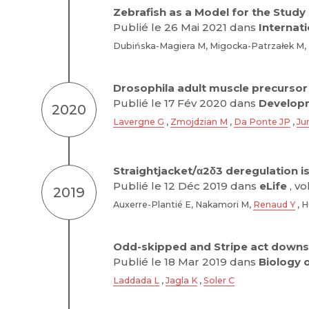
Zebrafish as a Model for the Stud
Publié le 26 Mai 2021 dans
Internati
Dubińska-Magiera M, Migocka-Patrzałek M
Drosophila adult muscle precursor
Publié le 17 Fév 2020 dans
Developm
2020
Lavergne G
,
Zmojdzian M
,
Da Ponte JP
,
Ju
Straightjacket/α2δ3 deregulation i
Publié le 12 Déc 2019 dans
eLife
, vol
2019
Auxerre-Plantié E, Nakamori M,
Renaud Y
, 
Odd-skipped and Stripe act downs
Publié le 18 Mar 2019 dans
Biology 
Laddada L
,
Jagla K
,
Soler C