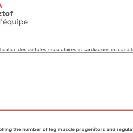
A
ztof
d'équipe
ification des cellules musculaires et cardiaques en cond
olling the number of leg muscle progenitors and regulat