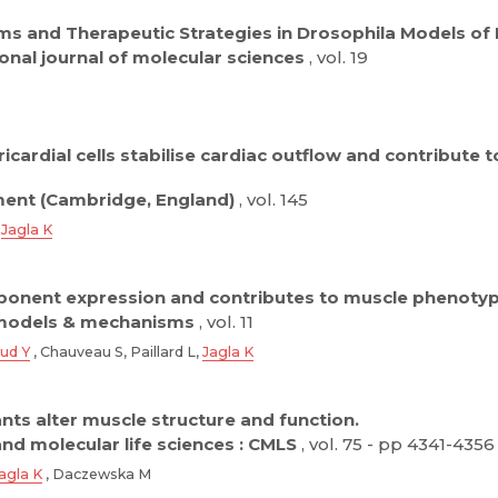
s and Therapeutic Strategies in Drosophila Models of 
ional journal of molecular sciences
, vol. 19
ricardial cells stabilise cardiac outflow and contribut
ent (Cambridge, England)
, vol. 145
,
Jagla K
onent expression and contributes to muscle phenotype
models & mechanisms
, vol. 11
ud Y
, Chauveau S, Paillard L,
Jagla K
ts alter muscle structure and function.
and molecular life sciences : CMLS
, vol. 75 - pp 4341-4356
agla K
, Daczewska M