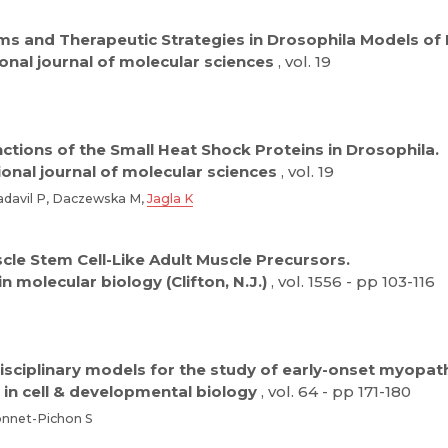
s and Therapeutic Strategies in Drosophila Models of 
ional journal of molecular sciences
, vol. 19
tions of the Small Heat Shock Proteins in Drosophila.
ional journal of molecular sciences
, vol. 19
davil P, Daczewska M,
Jagla K
cle Stem Cell-Like Adult Muscle Precursors.
n molecular biology (Clifton, N.J.)
, vol. 1556 - pp 103-116
sciplinary models for the study of early-onset myopath
in cell & developmental biology
, vol. 64 - pp 171-180
onnet-Pichon S