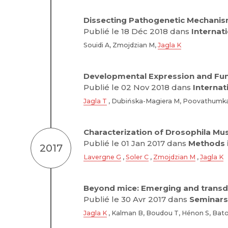
Dissecting Pathogenetic Mechanism
Publié le 18 Déc 2018 dans
Internat
Souidi A, Zmojdzian M,
Jagla K
Developmental Expression and Func
Publié le 02 Nov 2018 dans
Internat
Jagla T
, Dubińska-Magiera M, Poovathumka
Characterization of Drosophila Mus
Publié le 01 Jan 2017 dans
Methods i
2017
Lavergne G
,
Soler C
,
Zmojdzian M
,
Jagla K
Beyond mice: Emerging and transdi
Publié le 30 Avr 2017 dans
Seminars 
Jagla K
, Kalman B, Boudou T, Hénon S, Bat