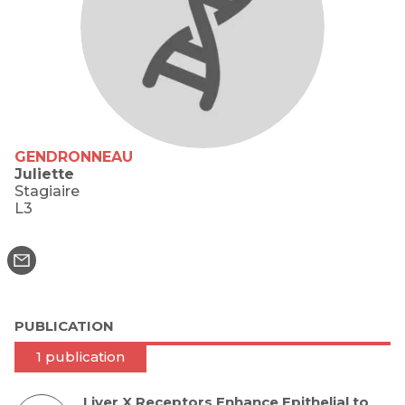
GENDRONNEAU
Juliette
Stagiaire
L3
PUBLICATION
1 publication
Liver X Receptors Enhance Epithelial to