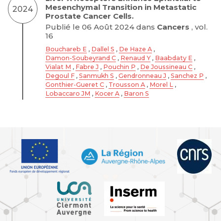
Mesenchymal Transition in Metastatic
2024
Prostate Cancer Cells.
Publié le 06 Août 2024 dans
Cancers
, vol.
16
Bouchareb E
,
Dallel S
,
De Haze A
,
Damon-Soubeyrand C
,
Renaud Y
,
Baabdaty E
,
Vialat M
,
Fabre J
,
Pouchin P
,
De Joussineau C
,
Degoul F
,
Sanmukh S
,
Gendronneau J
,
Sanchez P
,
Gonthier-Gueret C
,
Trousson A
,
Morel L
,
Lobaccaro JM
,
Kocer A
,
Baron S