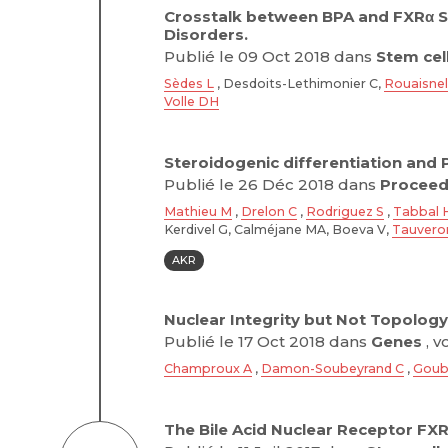
Crosstalk between BPA and FXRα Si
Disorders.
Publié le 09 Oct 2018 dans
Stem cel
Sèdes L
, Desdoits-Lethimonier C,
Rouaisnel
Volle DH
Steroidogenic differentiation and
Publié le 26 Déc 2018 dans
Proceedi
Mathieu M
,
Drelon C
,
Rodriguez S
,
Tabbal 
Kerdivel G, Calméjane MA, Boeva V,
Tauveron
AKR
Nuclear Integrity but Not Topolo
Publié le 17 Oct 2018 dans
Genes
, vo
Champroux A
,
Damon-Soubeyrand C
,
Goub
The Bile Acid Nuclear Receptor FXRα