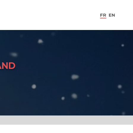
FR
EN
AND