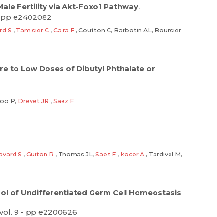
le Fertility via Akt-Foxo1 Pathway.
 pp e2402082
rd S
,
Tamisier C
,
Caira F
, Coutton C, Barbotin AL, Boursier
e to Low Doses of Dibutyl Phthalate or
loo P,
Drevet JR
,
Saez F
avard S
,
Guiton R
, Thomas JL,
Saez F
,
Kocer A
, Tardivel M,
rol of Undifferentiated Germ Cell Homeostasis
 vol. 9 - pp e2200626