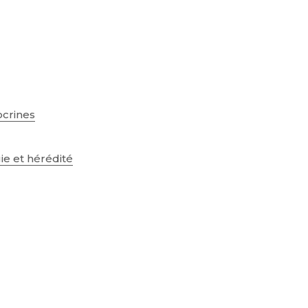
ocrines
e et hérédité