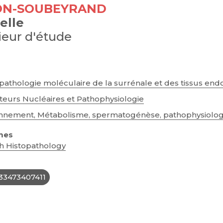
N-SOUBEYRAND
elle
ieur d'étude
pathologie moléculaire de la surrénale et des tissus end
eurs Nucléaires et Pathophysiologie
nnement, Métabolisme, spermatogénèse, pathophysiologi
mes
h Histopathology
33473407411