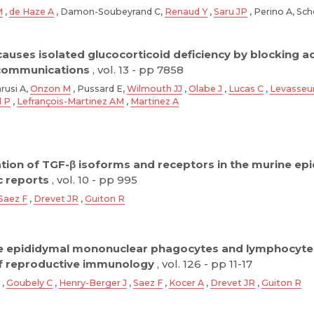
M
,
de Haze A
, Damon-Soubeyrand C,
Renaud Y
,
Saru JP
, Perino A, Sc
auses isolated glucocorticoid deficiency by blocking adr
communications
, vol. 13 - pp 7858
arusi A,
Onzon M
, Pussard E,
Wilmouth JJ
,
Olabe J
,
Lucas C
,
Levasseu
l P
,
Lefrançois-Martinez AM
,
Martinez A
sation of TGF-β isoforms and receptors in the murine epi
ic reports
, vol. 10 - pp 995
Saez F
,
Drevet JR
,
Guiton R
 epididymal mononuclear phagocytes and lymphocytes
of reproductive immunology
, vol. 126 - pp 11-17
,
Goubely C
,
Henry-Berger J
,
Saez F
,
Kocer A
,
Drevet JR
,
Guiton R