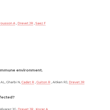
rousson A
,
Drevet JR
,
Saez F
s immune environment.
 AL, Gharbi N,
Cadet R
,
Guiton R
, Aitken RJ,
Drevet JR
fected?
 Alvarez JG,
Drevet JR
,
Kocer A