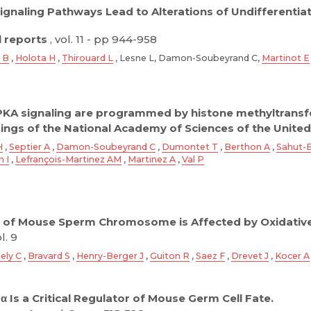
gnaling Pathways Lead to Alterations of Undifferentiat
l reports
, vol. 11 - pp 944-958
 B
,
Holota H
,
Thirouard L
, Lesne L, Damon-Soubeyrand C,
Martinot E
 PKA signaling are programmed by histone methyltransfe
ngs of the National Academy of Sciences of the United
H
,
Septier A
,
Damon-Soubeyrand C
,
Dumontet T
,
Berthon A
,
Sahut-B
 I
,
Lefrançois-Martinez AM
,
Martinez A
,
Val P
gy of Mouse Sperm Chromosome is Affected by Oxidati
l. 9
ely C
,
Bravard S
,
Henry-Berger J
,
Guiton R
,
Saez F
,
Drevet J
,
Kocer A
 Is a Critical Regulator of Mouse Germ Cell Fate.