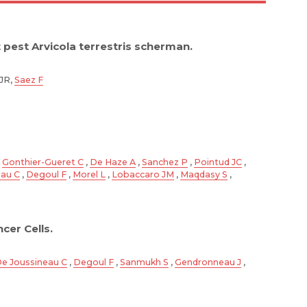
pest Arvicola terrestris scherman.
 JR,
Saez F
,
Gonthier-Gueret C
,
De Haze A
,
Sanchez P
,
Pointud JC
,
eau C
,
Degoul F
,
Morel L
,
Lobaccaro JM
,
Maqdasy S
,
cer Cells.
e Joussineau C
,
Degoul F
,
Sanmukh S
,
Gendronneau J
,