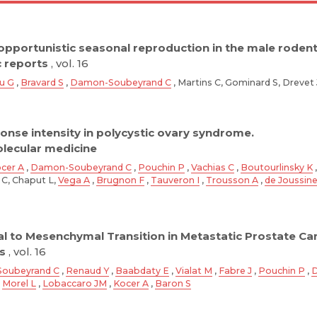
pportunistic seasonal reproduction in the male rodent 
c reports
, vol. 16
u G
,
Bravard S
,
Damon-Soubeyrand C
, Martins C, Gominard S, Drevet
nse intensity in polycystic ovary syndrome.
ecular medicine
cer A
,
Damon-Soubeyrand C
,
Pouchin P
,
Vachias C
,
Boutourlinsky K
 C, Chaput L,
Vega A
,
Brugnon F
,
Tauveron I
,
Trousson A
,
de Joussin
al to Mesenchymal Transition in Metastatic Prostate Can
s
, vol. 16
oubeyrand C
,
Renaud Y
,
Baabdaty E
,
Vialat M
,
Fabre J
,
Pouchin P
,
D
,
Morel L
,
Lobaccaro JM
,
Kocer A
,
Baron S