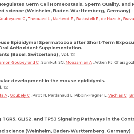
Regulates Germ Cell Homeostasis, Sperm Quality, and Ma
d science (Weinheim, Baden-Wurttemberg, Germany)
-
oubeyrand C
,
Thirouard L
,
Martinot E
,
Battistelli E
,
de Haze A
,
Brava
Mouse Epididymal Spermatozoa after Short-Term Exposur
 Oral Antioxidant Supplementation.
ants (Basel, Switzerland)
, vol. 12
amon-Soubeyrand C
, Somkuti SG,
Moazamian A
, Aitken RJ, Gharagoz
ular development in the mouse epididymis.
l. 12
fa A
,
Goubely C
, Pirot N, Pardanaud L, Piboin-Fragner L,
Vachias C
,
Br
g TGR5, GLIS2, and TP53 Signaling Pathways in the Cont
d science (Weinheim, Baden-Wurttemberg, Germany)
,