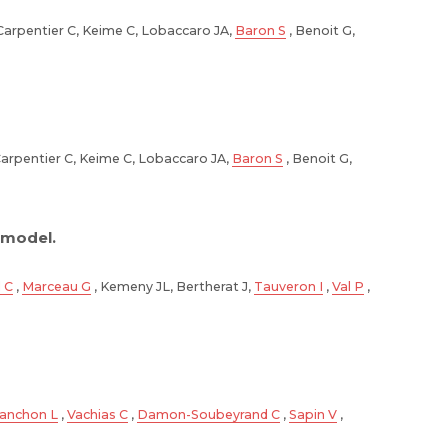
Carpentier C, Keime C, Lobaccaro JA,
Baron S
, Benoit G,
Carpentier C, Keime C, Lobaccaro JA,
Baron S
, Benoit G,
 model.
 C
,
Marceau G
, Kemeny JL, Bertherat J,
Tauveron I
,
Val P
,
lanchon L
,
Vachias C
,
Damon-Soubeyrand C
,
Sapin V
,