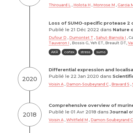
Thirouard L
,
Holota H
,
Monrose M
,
Garcia 
Loss of SUMO-specific protease 2 c
Publié le 21 Déc 2022 dans
Nature 
Dufour D
,
Dumontet T
,
Sahut-Barnola I
, C
Tauveron I
, Bossis G, Yeh ET, Breault DT,
Va
AKR
cortex
stress
sumo
Differential expression and locali
Publié le 22 Jan 2020 dans
Scientif
2020
Voisin A
,
Damon-Soubeyrand C
,
Bravard S
,
Comprehensive overview of murine
Publié le 01 Avr 2018 dans
Journal 
2018
Voisin A
,
Whitfield M
,
Damon-Soubeyrand C