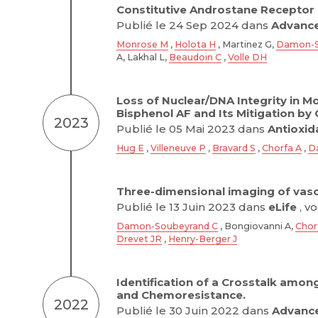
Constitutive Androstane Receptor 
Publié le 24 Sep 2024 dans
Advance
Monrose M
,
Holota H
, Martinez G,
Damon-S
A, Lakhal L,
Beaudoin C
,
Volle DH
Loss of Nuclear/DNA Integrity in 
Bisphenol AF and Its Mitigation by
2023
Publié le 05 Mai 2023 dans
Antioxid
Hug E
,
Villeneuve P
,
Bravard S
,
Chorfa A
,
D
Three-dimensional imaging of vasc
Publié le 13 Juin 2023 dans
eLife
, vo
Damon-Soubeyrand C
, Bongiovanni A,
Chor
Drevet JR
,
Henry-Berger J
Identification of a Crosstalk amon
and Chemoresistance.
2022
Publié le 30 Juin 2022 dans
Advance