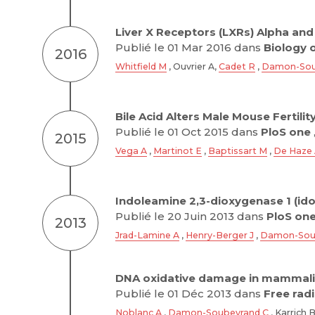
Liver X Receptors (LXRs) Alpha and 
Publié le 01 Mar 2016 dans
Biology 
2016
Whitfield M
, Ouvrier A,
Cadet R
,
Damon-Sou
Bile Acid Alters Male Mouse Fertili
Publié le 01 Oct 2015 dans
PloS one
2015
Vega A
,
Martinot E
,
Baptissart M
,
De Haze
Indoleamine 2,3-dioxygenase 1 (ido
Publié le 20 Juin 2013 dans
PloS on
2013
Jrad-Lamine A
,
Henry-Berger J
,
Damon-Sou
DNA oxidative damage in mammalia
Publié le 01 Déc 2013 dans
Free rad
Noblanc A
,
Damon-Soubeyrand C
, Karrich 