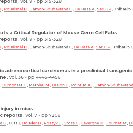
 reports
, vol. 9 - pp 315-328
H
,
Rouaisnel B
,
Damon-Soubeyrand C
,
De Haze A
,
Saru JP
, Thibault-
 Is a Critical Regulator of Mouse Germ Cell Fate.
 reports
, vol. 9 - pp 315-328
H
,
Rouaisnel B
, Damon-Soubeyrand C,
De Haze A
,
Saru JP
, Thibault-
ic adrenocortical carcinomas in a preclinical transgenic
ne
, vol. 36 - pp 4445-4456
F,
Dumontet T
,
Mathieu M
,
Drelon C
,
Pointud JC
,
Damon-Soubeyrand
injury in mice.
ic reports
, vol. 7 - pp 7208
nd G
, Lutz J,
Bouvier D
,
Roszyk L
,
Gross C
,
Lavergne M
,
Fournet M
,
B