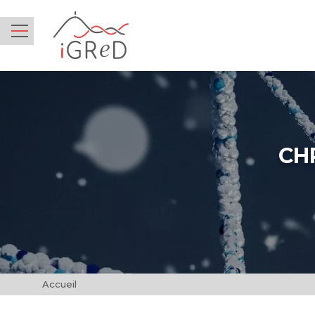
iGReD
Menu
CH
Accueil