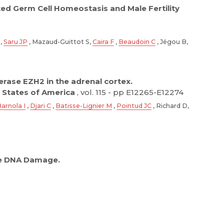
ed Germ Cell Homeostasis and Male Fertility
,
Saru JP
, Mazaud-Guittot S,
Caira F
,
Beaudoin C
, Jégou B,
rase EZH2 in the adrenal cortex.
 States of America
, vol. 115 - pp E12265-E12274
arnola I
,
Djari C
,
Batisse-Lignier M
,
Pointud JC
, Richard D,
ve DNA Damage.