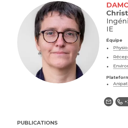
DAMO
Christ
Ingén
IE
Équipe
Physio
Récept
Enviro
Platefor
Anipat
+
PUBLICATIONS