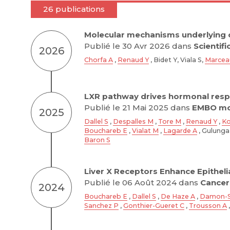
26 publications
Molecular mechanisms underlying o
Publié le 30 Avr 2026 dans
Scientifi
2026
Chorfa A
,
Renaud Y
, Bidet Y, Viala S,
Marcea
LXR pathway drives hormonal respo
Publié le 21 Mai 2025 dans
EMBO mol
2025
Dallel S
,
Despalles M
,
Tore M
,
Renaud Y
,
Ko
Bouchareb E
,
Vialat M
,
Lagarde A
, Gulunga
Baron S
Liver X Receptors Enhance Epitheli
Publié le 06 Août 2024 dans
Cancer
2024
Bouchareb E
,
Dallel S
,
De Haze A
,
Damon-S
Sanchez P
,
Gonthier-Gueret C
,
Trousson A