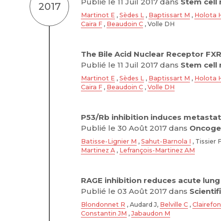
Publié le 11 Juil 2017 dans
Stem cell
2017
Martinot E
,
Sèdes L
,
Baptissart M
,
Holota 
Caira F
,
Beaudoin C
, Volle DH
The Bile Acid Nuclear Receptor FXRα
Publié le 11 Juil 2017 dans
Stem cell
Martinot E
,
Sèdes L
,
Baptissart M
,
Holota 
Caira F
,
Beaudoin C
,
Volle DH
P53/Rb inhibition induces metastat
Publié le 30 Août 2017 dans
Oncoge
Batisse-Lignier M
,
Sahut-Barnola I
, Tissier 
Martinez A
,
Lefrançois-Martinez AM
RAGE inhibition reduces acute lung 
Publié le 03 Août 2017 dans
Scientif
Blondonnet R
, Audard J,
Belville C
,
Clairefo
Constantin JM
,
Jabaudon M