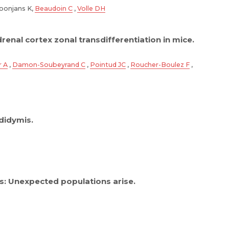
hoonjans K,
Beaudoin C
,
Volle DH
enal cortex zonal transdifferentiation in mice.
r A
,
Damon-Soubeyrand C
,
Pointud JC
,
Roucher-Boulez F
,
didymis.
: Unexpected populations arise.