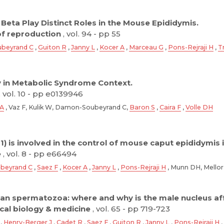
Beta Play Distinct Roles in the Mouse Epididymis.
of reproduction
, vol. 94 - pp 55
beyrand C
,
Guiton R
,
Janny L
,
Kocer A
,
Marceau G
,
Pons-Rejraji H
,
T
ty in Metabolic Syndrome Context.
, vol. 10 - pp e0139946
 A
, Vaz F, Kulik W, Damon-Soubeyrand C,
Baron S
,
Caira F
,
Volle DH
1) is involved in the control of mouse caput epididymi
e
, vol. 8 - pp e66494
beyrand C
,
Saez F
,
Kocer A
,
Janny L
,
Pons-Rejraji H
, Munn DH, Mellor
n spermatozoa: where and why is the male nucleus af
ical biology & medicine
, vol. 65 - pp 719-723
B,
Henry-Berger J
,
Cadet R
,
Saez F
,
Guiton R
,
Janny L
,
Pons-Rejraji H
,