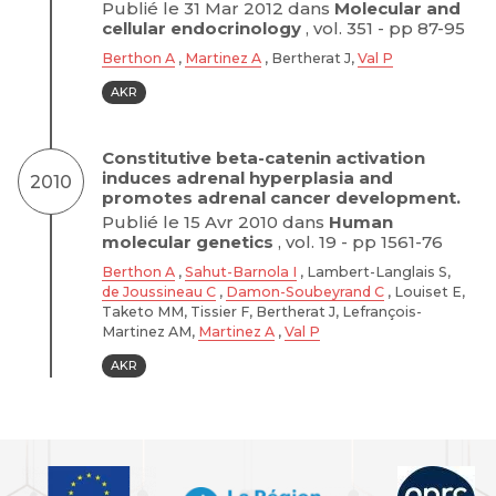
Publié le 31 Mar 2012 dans
Molecular and
cellular endocrinology
, vol. 351 - pp 87-95
Berthon A
,
Martinez A
, Bertherat J,
Val P
AKR
Constitutive beta-catenin activation
induces adrenal hyperplasia and
2010
promotes adrenal cancer development.
Publié le 15 Avr 2010 dans
Human
molecular genetics
, vol. 19 - pp 1561-76
Berthon A
,
Sahut-Barnola I
, Lambert-Langlais S,
de Joussineau C
,
Damon-Soubeyrand C
, Louiset E,
Taketo MM, Tissier F, Bertherat J, Lefrançois-
Martinez AM,
Martinez A
,
Val P
AKR