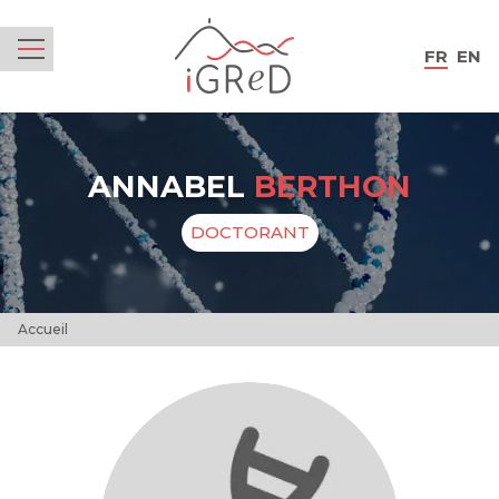
iGReD
FR
EN
Menu
ANNABEL
BERTHON
DOCTORANT
Accueil