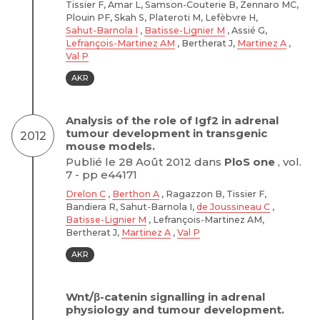
Tissier F, Amar L, Samson-Couterie B, Zennaro MC,
Plouin PF, Skah S, Plateroti M, Lefèbvre H,
Sahut-Barnola I
,
Batisse-Lignier M
, Assié G,
Lefrançois-Martinez AM
, Bertherat J,
Martinez A
,
Val P
AKR
Analysis of the role of Igf2 in adrenal
tumour development in transgenic
2012
mouse models.
Publié le 28 Août 2012 dans
PloS one
, vol.
7 - pp e44171
Drelon C
,
Berthon A
, Ragazzon B, Tissier F,
Bandiera R, Sahut-Barnola I,
de Joussineau C
,
Batisse-Lignier M
, Lefrançois-Martinez AM,
Bertherat J,
Martinez A
,
Val P
AKR
Wnt/β-catenin signalling in adrenal
physiology and tumour development.