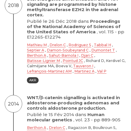
signaling are programmed by histone
2018
methyltransferase EZH2 in the adrenal
cortex.
Publié le 26 Déc 2018 dans
Proceedings
of the National Academy of Sciences of
the United States of America
, vol. 115 - pp
E12265-E12274
Mathieu M
,
Drelon C
,
Rodriguez S
,
Tabbal H
,
Septier A
,
Damon-Soubeyrand C
,
Dumontet T
,
Berthon A
,
Sahut-Barnola I
,
Djari C
,
Batisse-Lignier M
,
Pointud JC
, Richard D, Kerdivel G,
Calméjane MA, Boeva V,
Tauveron I
,
Lefrançois-Martinez AM
,
Martinez A
,
Val P
AKR
WNT/β-catenin signalling is activated in
aldosterone-producing adenomas and
2014
controls aldosterone production.
Publié le 15 Fév 2014 dans
Human
molecular genetics
, vol. 23 - pp 889-905
Berthon A
,
Drelon C
, Ragazzon B, Boulkroun S,