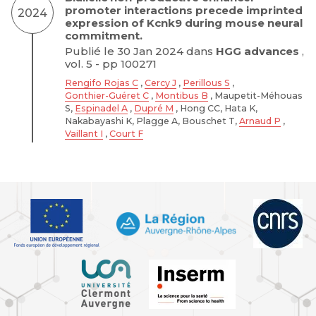
promoter interactions precede imprinted
2024
expression of Kcnk9 during mouse neural
commitment.
Publié le 30 Jan 2024 dans
HGG advances
,
vol. 5 - pp 100271
Rengifo Rojas C
,
Cercy J
,
Perillous S
,
Gonthier-Guéret C
,
Montibus B
, Maupetit-Méhouas
S,
Espinadel A
,
Dupré M
, Hong CC, Hata K,
Nakabayashi K, Plagge A, Bouschet T,
Arnaud P
,
Vaillant I
,
Court F