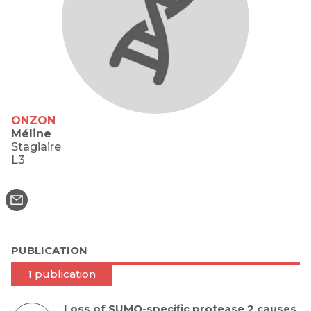
ONZON
Méline
Stagiaire
L3
PUBLICATION
1 publication
Loss of SUMO-specific protease 2 causes