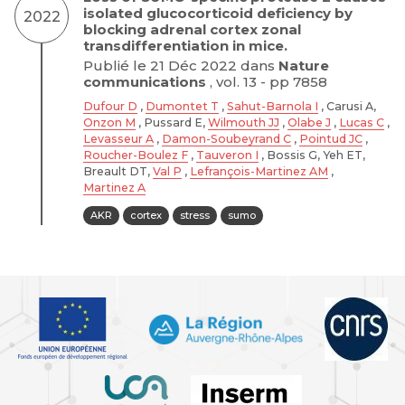
isolated glucocorticoid deficiency by
2022
blocking adrenal cortex zonal
transdifferentiation in mice.
Publié le 21 Déc 2022 dans
Nature
communications
, vol. 13 - pp 7858
Dufour D
,
Dumontet T
,
Sahut-Barnola I
, Carusi A,
Onzon M
, Pussard E,
Wilmouth JJ
,
Olabe J
,
Lucas C
,
Levasseur A
,
Damon-Soubeyrand C
,
Pointud JC
,
Roucher-Boulez F
,
Tauveron I
, Bossis G, Yeh ET,
Breault DT,
Val P
,
Lefrançois-Martinez AM
,
Martinez A
AKR
cortex
stress
sumo