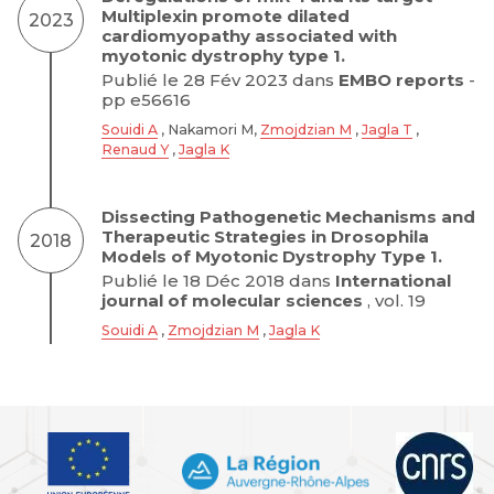
Multiplexin promote dilated
2023
cardiomyopathy associated with
myotonic dystrophy type 1.
Publié le 28 Fév 2023 dans
EMBO reports
-
pp e56616
Souidi A
, Nakamori M,
Zmojdzian M
,
Jagla T
,
Renaud Y
,
Jagla K
Dissecting Pathogenetic Mechanisms and
Therapeutic Strategies in Drosophila
2018
Models of Myotonic Dystrophy Type 1.
Publié le 18 Déc 2018 dans
International
journal of molecular sciences
, vol. 19
Souidi A
,
Zmojdzian M
,
Jagla K