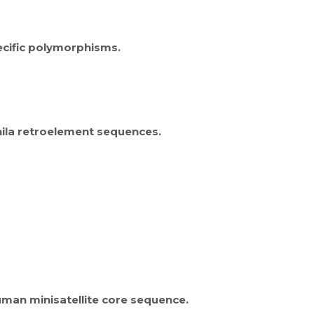
ecific polymorphisms.
thila retroelement sequences.
human minisatellite core sequence.