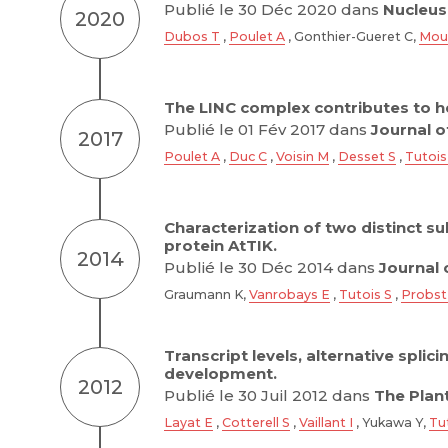
Publié le 30 Déc 2020 dans
Nucleus 
2020
Dubos T
,
Poulet A
, Gonthier-Gueret C,
Mou
The LINC complex contributes to he
Publié le 01 Fév 2017 dans
Journal o
2017
Poulet A
,
Duc C
,
Voisin M
,
Desset S
,
Tutois
Characterization of two distinct s
protein AtTIK.
2014
Publié le 30 Déc 2014 dans
Journal 
Graumann K,
Vanrobays E
,
Tutois S
,
Probst
Transcript levels, alternative spli
development.
2012
Publié le 30 Juil 2012 dans
The Plant
Layat E
,
Cotterell S
,
Vaillant I
, Yukawa Y,
Tu