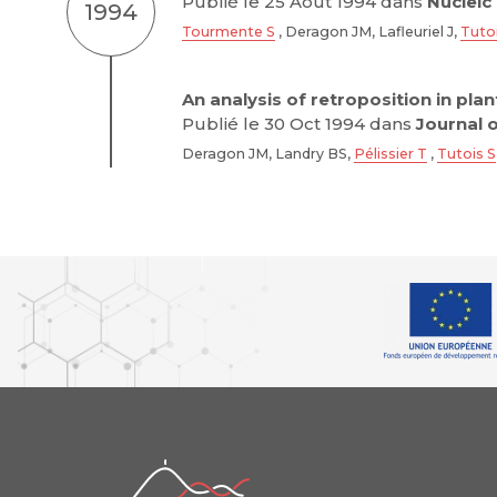
Publié le 25 Août 1994 dans
Nucleic
1994
Tourmente S
, Deragon JM, Lafleuriel J,
Tuto
An analysis of retroposition in pla
Publié le 30 Oct 1994 dans
Journal 
Deragon JM, Landry BS,
Pélissier T
,
Tutois S
iGReD