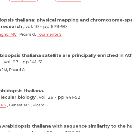
bidopsis thaliana: physical mapping and chromosome-sp
research
, vol. 10 - pp 679-90
agnol MC
, Picard G,
Tourmente S
idopsis thaliana satellite are principally enriched in A
a
, vol. 97 - pp 141-51
 JM, Picard G
abidopsis thaliana.
lecular biology
, vol. 29 - pp 441-52
e S
, Genestier S, Picard G
in Arabidopsis thaliana with sequence similarity to the 