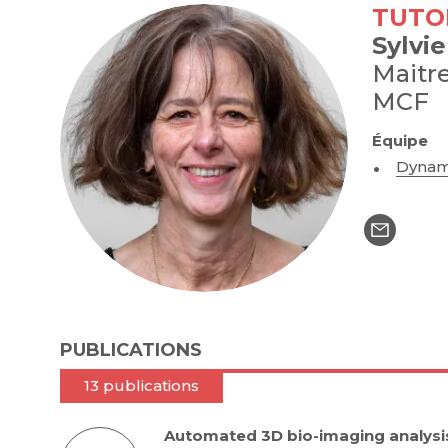
TUTO
Sylvie
Maitr
MCF
Équipe
Dynam
PUBLICATIONS
13 publications
Automated 3D bio-imaging analysis 