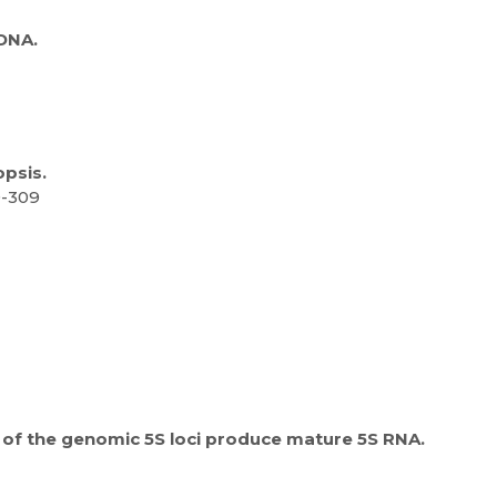
rDNA.
psis.
9-309
o of the genomic 5S loci produce mature 5S RNA.