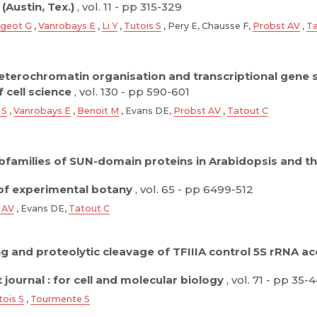
(Austin, Tex.)
, vol. 11 - pp 315-329
geot G
,
Vanrobays E
,
Li Y
,
Tutois S
, Pery E, Chausse F,
Probst AV
,
Ta
terochromatin organisation and transcriptional gene si
f cell science
, vol. 130 - pp 590-601
 S
,
Vanrobays E
,
Benoit M
, Evans DE,
Probst AV
,
Tatout C
ubfamilies of SUN-domain proteins in Arabidopsis and t
of experimental botany
, vol. 65 - pp 6499-512
 AV
, Evans DE,
Tatout C
cing and proteolytic cleavage of TFIIIA control 5S rRNA 
 journal : for cell and molecular biology
, vol. 71 - pp 35-
tois S
,
Tourmente S