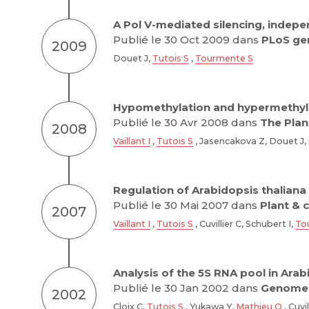
A Pol V-mediated silencing, indepe
Publié le 30 Oct 2009 dans
PLoS ge
2009
Douet J,
Tutois S
,
Tourmente S
Hypomethylation and hypermethylat
Publié le 30 Avr 2008 dans
The Plant
2008
Vaillant I
,
Tutois S
, Jasencakova Z, Douet J, 
Regulation of Arabidopsis thaliana
Publié le 30 Mai 2007 dans
Plant & 
2007
Vaillant I
,
Tutois S
, Cuvillier C, Schubert I,
To
Analysis of the 5S RNA pool in Ara
Publié le 30 Jan 2002 dans
Genome 
2002
Cloix C,
Tutois S
, Yukawa Y,
Mathieu O
, Cuvil