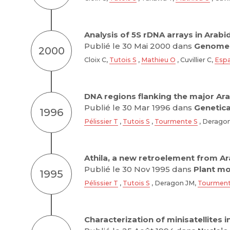
Analysis of 5S rDNA arrays in Ara
Publié le 30 Mai 2000 dans
Genome 
2000
Cloix C,
Tutois S
,
Mathieu O
, Cuvillier C,
Esp
DNA regions flanking the major Arab
Publié le 30 Mar 1996 dans
Genetic
1996
Pélissier T
,
Tutois S
,
Tourmente S
, Deragon
Athila, a new retroelement from Ar
Publié le 30 Nov 1995 dans
Plant mo
1995
Pélissier T
,
Tutois S
, Deragon JM,
Tourment
Characterization of minisatellites 