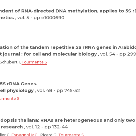
ndent of RNA-directed DNA methylation, applies to 5S 
netics
, vol. 5 - pp e1000690
ion of the tandem repetitive 5S rRNA genes in Arabido
 journal : for cell and molecular biology
, vol. 54 - pp 29
Schubert I,
Tourmente S
 5S rRNA Genes.
cell physiology
, vol. 48 - pp 745-52
urmente S
bidopsis thaliana: RNAs are heterogeneous and only tw
research
, vol. 12 - pp 132-44
lier C,
Espagnol MC
, Picard G,
Tourmente S