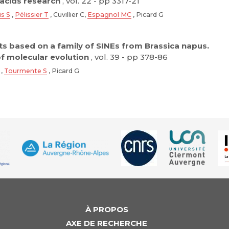
 acids research
, vol. 22 - pp 3317-21
is S
,
Pélissier T
, Cuvillier C,
Espagnol MC
, Picard G
nts based on a family of SINEs from Brassica napus.
of molecular evolution
, vol. 39 - pp 378-86
,
Tourmente S
, Picard G
À PROPOS
AXE DE RECHERCHE