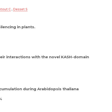
tout C
,
Desset S
lencing in plants.
heir interactions with the novel KASH-domain
accumulation during Arabidopsis thaliana
44