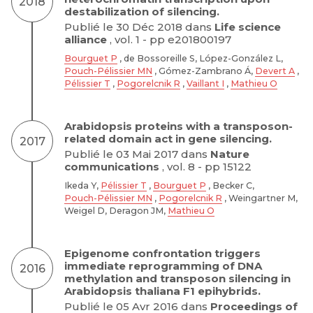
2018
destabilization of silencing.
Publié le 30 Déc 2018 dans
Life science
alliance
, vol. 1 - pp e201800197
Bourguet P
, de Bossoreille S, López-González L,
Pouch-Pélissier MN
, Gómez-Zambrano Á,
Devert A
,
Pélissier T
,
Pogorelcnik R
,
Vaillant I
,
Mathieu O
Arabidopsis proteins with a transposon-
related domain act in gene silencing.
2017
Publié le 03 Mai 2017 dans
Nature
communications
, vol. 8 - pp 15122
Ikeda Y,
Pélissier T
,
Bourguet P
, Becker C,
Pouch-Pélissier MN
,
Pogorelcnik R
, Weingartner M,
Weigel D, Deragon JM,
Mathieu O
Epigenome confrontation triggers
immediate reprogramming of DNA
2016
methylation and transposon silencing in
Arabidopsis thaliana F1 epihybrids.
Publié le 05 Avr 2016 dans
Proceedings of