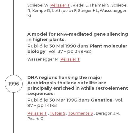
Schiebel W,
Pélissier T
, Riedel L, Thalmeir S, Schiebel
R, Kempe D, Lottspeich F, Sänger HL, Wassenegger
M
A model for RNA-mediated gene silencing
in higher plants.
Publié le 30 Mai 1998 dans
Plant molecular
biology
, vol. 37 - pp 349-62
Wassenegger M,
Pélissier T
DNA regions flanking the major
Arabidopsis thaliana satellite are
1996
principally enriched in Athila retroelement
sequences.
Publié le 30 Mar 1996 dans
Genetica
, vol.
97 - pp 141-51
Pélissier T
,
Tutois S
,
Tourmente S
, Deragon JM,
Picard G