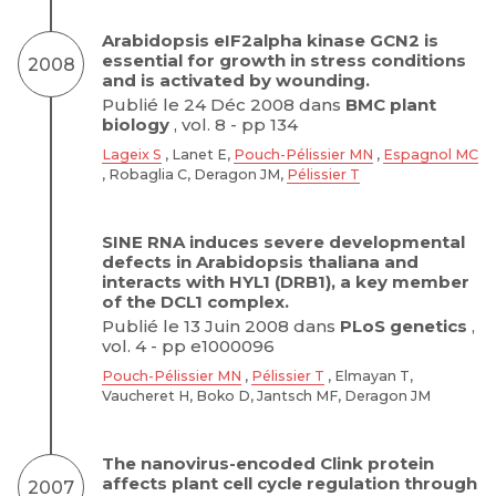
Arabidopsis eIF2alpha kinase GCN2 is
essential for growth in stress conditions
2008
and is activated by wounding.
Publié le 24 Déc 2008 dans
BMC plant
biology
, vol. 8 - pp 134
Lageix S
, Lanet E,
Pouch-Pélissier MN
,
Espagnol MC
, Robaglia C, Deragon JM,
Pélissier T
SINE RNA induces severe developmental
defects in Arabidopsis thaliana and
interacts with HYL1 (DRB1), a key member
of the DCL1 complex.
Publié le 13 Juin 2008 dans
PLoS genetics
,
vol. 4 - pp e1000096
Pouch-Pélissier MN
,
Pélissier T
, Elmayan T,
Vaucheret H, Boko D, Jantsch MF, Deragon JM
The nanovirus-encoded Clink protein
affects plant cell cycle regulation through
2007