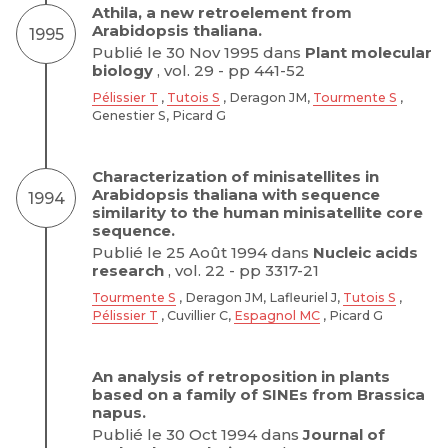
Athila, a new retroelement from
Arabidopsis thaliana.
1995
Publié le 30 Nov 1995 dans
Plant molecular
biology
, vol. 29 - pp 441-52
Pélissier T
,
Tutois S
, Deragon JM,
Tourmente S
,
Genestier S, Picard G
Characterization of minisatellites in
Arabidopsis thaliana with sequence
1994
similarity to the human minisatellite core
sequence.
Publié le 25 Août 1994 dans
Nucleic acids
research
, vol. 22 - pp 3317-21
Tourmente S
, Deragon JM, Lafleuriel J,
Tutois S
,
Pélissier T
, Cuvillier C,
Espagnol MC
, Picard G
An analysis of retroposition in plants
based on a family of SINEs from Brassica
napus.
Publié le 30 Oct 1994 dans
Journal of