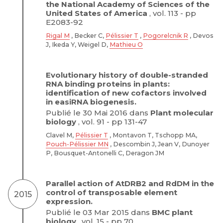
the National Academy of Sciences of the
United States of America
, vol. 113 - pp
E2083-92
Rigal M
, Becker C,
Pélissier T
,
Pogorelcnik R
, Devos
J, Ikeda Y, Weigel D,
Mathieu O
Evolutionary history of double-stranded
RNA binding proteins in plants:
identification of new cofactors involved
in easiRNA biogenesis.
Publié le 30 Mai 2016 dans
Plant molecular
biology
, vol. 91 - pp 131-47
Clavel M,
Pélissier T
, Montavon T, Tschopp MA,
Pouch-Pélissier MN
, Descombin J, Jean V, Dunoyer
P, Bousquet-Antonelli C, Deragon JM
Parallel action of AtDRB2 and RdDM in the
control of transposable element
2015
expression.
Publié le 03 Mar 2015 dans
BMC plant
biology
, vol. 15 - pp 70