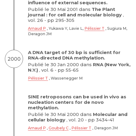
influence of external sequences.
Publié le 30 Mai 2001 dans
The Plant
journal : for cell and molecular biology
,
vol. 26 - pp 295-305
Arnaud P
, Yukawa Y, Lavie L,
Pélissier T
, Sugiura M,
Deragon JM
A DNA target of 30 bp is sufficient for
RNA-directed DNA methylation.
2000
Publié le 30 Jan 2000 dans
RNA (New York,
N.Y.)
, vol. 6 - pp 55-65
Pélissier T
, Wassenegger M
SINE retroposons can be used in vivo as
nucleation centers for de novo
methylation.
Publié le 30 Mai 2000 dans
Molecular and
cellular biology
, vol. 20 - pp 3434-41
Arnaud P
,
Goubely C
,
Pélissier T
, Deragon JM