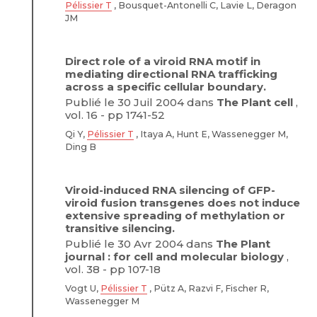
Pélissier T
, Bousquet-Antonelli C, Lavie L, Deragon
JM
Direct role of a viroid RNA motif in
mediating directional RNA trafficking
across a specific cellular boundary.
Publié le 30 Juil 2004 dans
The Plant cell
,
vol. 16 - pp 1741-52
Qi Y,
Pélissier T
, Itaya A, Hunt E, Wassenegger M,
Ding B
Viroid-induced RNA silencing of GFP-
viroid fusion transgenes does not induce
extensive spreading of methylation or
transitive silencing.
Publié le 30 Avr 2004 dans
The Plant
journal : for cell and molecular biology
,
vol. 38 - pp 107-18
Vogt U,
Pélissier T
, Pütz A, Razvi F, Fischer R,
Wassenegger M