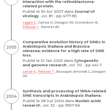
interaction with the retinoblastoma-
related protein.
Publié le 30 Avr 2007 dans
Journal of
virology
, vol. 81 - pp 4177-85
Lageix S
, Catrice O, Deragon JM, Gronenborn B,
Pélissier T
, Ramírez BC
Comparative evolution history of SINEs in
Arabidopsis thaliana and Brassica
2005
oleracea: evidence for a high rate of SINE
loss.
Publié le 01 Jan 2005 dans
Cytogenetic
and genome research
, vol. 110 - pp 441-7
Lenoir A
,
Pélissier T
, Bousquet-Antonelli C, Deragon
JM
Synthesis and processing of tRNA-related
SINE transcripts in Arabidopsis thaliana.
2004
Publié le 28 Juil 2004 dans
Nucleic acids
research
, vol. 32 - pp 3957-66