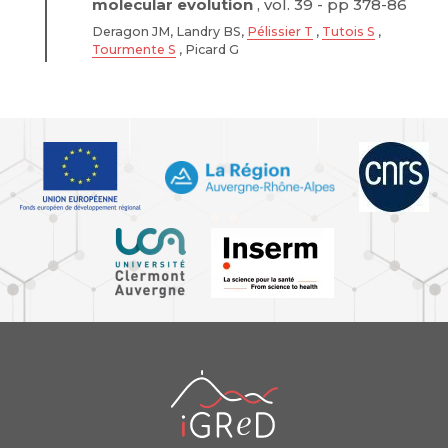
molecular evolution
, vol. 39 - pp 378-86
Deragon JM, Landry BS,
Pélissier T
,
Tutois S
,
Tourmente S
, Picard G
iGReD