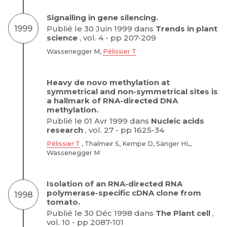
Signalling in gene silencing.
1999
Publié le 30 Juin 1999 dans
Trends in plant
science
, vol. 4 - pp 207-209
Wassenegger M,
Pélissier T
Heavy de novo methylation at
symmetrical and non-symmetrical sites is
a hallmark of RNA-directed DNA
methylation.
Publié le 01 Avr 1999 dans
Nucleic acids
research
, vol. 27 - pp 1625-34
Pélissier T
, Thalmeir S, Kempe D, Sänger HL,
Wassenegger M
Isolation of an RNA-directed RNA
polymerase-specific cDNA clone from
1998
tomato.
Publié le 30 Déc 1998 dans
The Plant cell
,
vol. 10 - pp 2087-101