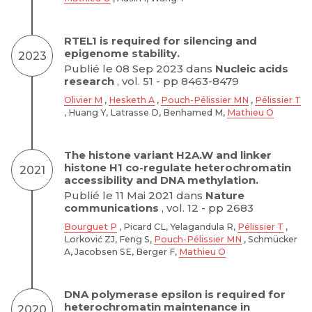
RTEL1 is required for silencing and
epigenome stability.
2023
Publié le 08 Sep 2023 dans
Nucleic acids
research
, vol. 51 - pp 8463-8479
Olivier M
,
Hesketh A
,
Pouch-Pélissier MN
,
Pélissier T
, Huang Y, Latrasse D, Benhamed M,
Mathieu O
The histone variant H2A.W and linker
histone H1 co-regulate heterochromatin
2021
accessibility and DNA methylation.
Publié le 11 Mai 2021 dans
Nature
communications
, vol. 12 - pp 2683
Bourguet P
, Picard CL, Yelagandula R,
Pélissier T
,
Lorković ZJ, Feng S,
Pouch-Pélissier MN
, Schmücker
A, Jacobsen SE, Berger F,
Mathieu O
DNA polymerase epsilon is required for
heterochromatin maintenance in
2020