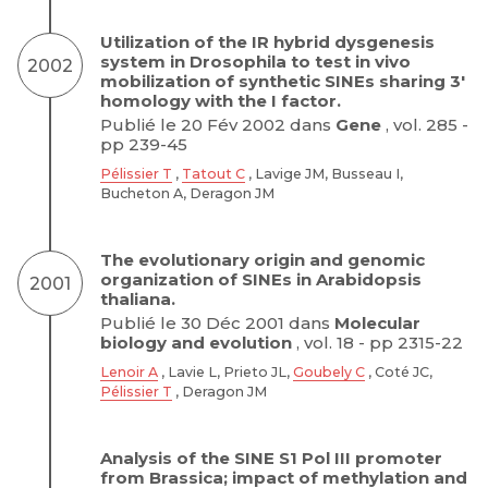
Utilization of the IR hybrid dysgenesis
system in Drosophila to test in vivo
2002
mobilization of synthetic SINEs sharing 3′
homology with the I factor.
Publié le 20 Fév 2002 dans
Gene
, vol. 285 -
pp 239-45
Pélissier T
,
Tatout C
, Lavige JM, Busseau I,
Bucheton A, Deragon JM
The evolutionary origin and genomic
organization of SINEs in Arabidopsis
2001
thaliana.
Publié le 30 Déc 2001 dans
Molecular
biology and evolution
, vol. 18 - pp 2315-22
Lenoir A
, Lavie L, Prieto JL,
Goubely C
, Coté JC,
Pélissier T
, Deragon JM
Analysis of the SINE S1 Pol III promoter
from Brassica; impact of methylation and