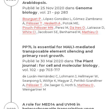
Arabidopsis.
Publié le 25 Nov 2020 dans
Genome
biology
, vol. 21 - pp 283
Bourguet P
, López-González L, Gómez-Zambrano
Á,
Pélissier T
,
Hesketh A
, Potok ME,
Pouch-Pélissier MN
, Perez M,
Da Ines O
, Latrasse D,
White CI
, Jacobsen SE, Benhamed M,
Mathieu O
PP7L is essential for MAIL1-mediated
transposable element silencing and
primary root growth.
Publié le 30 Mai 2020 dans
The Plant
journal : for cell and molecular biology
,
vol. 102 - pp 703-717
de Luxán-Hernández C, Lohmann J, Hellmeyer W,
Seanpong S, Wöltje K, Magyar Z, Pettkó-Szandtner
A,
Pélissier T
, De Jaeger G, Hoth S,
Mathieu O
,
Weingartner M
A role for MED14 and UVH6 in
heterochromatin transcription upon