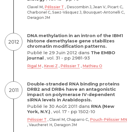
Clavel M,
Pélissier T
, Descombin J, Jean V, Picart C,
Charbonel C, Saez-Vásquez J, Bousquet-Antonelli C,
Deragon JM
DNA methylation in an intron of the IBM1
histone demethylase gene stabilizes
2012
chromatin modification patterns.
Publié le 29 Juin 2012 dans
The EMBO
journal
, vol. 31 - pp 2981-93
Rigal M
,
Kevei Z
,
Pélissier T
,
Mathieu O
Double-stranded RNA binding proteins
DRB2 and DRB4 have an antagonistic
2011
impact on polymerase IV-dependent
siRNA levels in Arabidopsis.
Publié le 30 Août 2011 dans
RNA (New
York, N.Y.)
, vol. 17 - pp 1502-10
Pélissier T
, Clavel M, Chaparro C,
Pouch-Pélissier MN
, Vaucheret H, Deragon JM