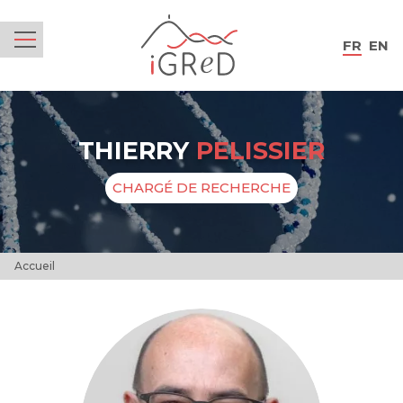
iGReD
FR
EN
Menu
THIERRY
PELISSIER
CHARGÉ DE RECHERCHE
Accueil